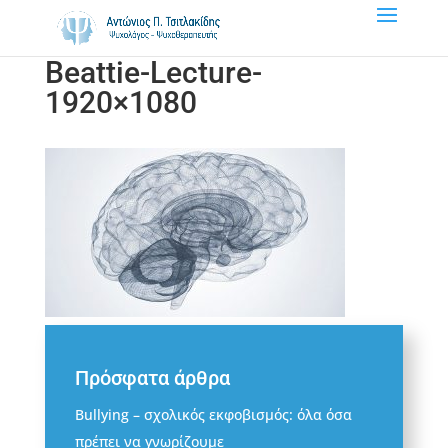
Beattie-Lecture-
1920×1080
Πρόσφατα άρθρα
Bullying – σχολικός εκφοβισμός: όλα όσα
πρέπει να γνωρίζουμε